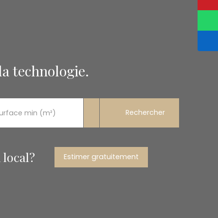
la technologie.
Rechercher
urface min (m²)
 local?
Estimer gratuitement