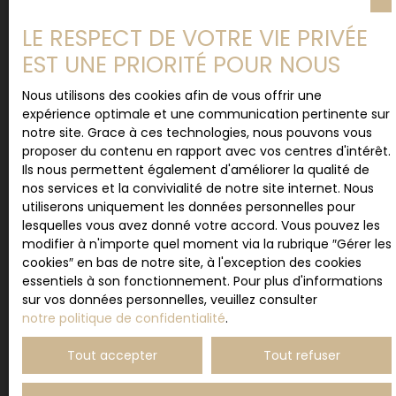
J'accepte le traitement de mes données
LE RESPECT DE VOTRE VIE PRIVÉE
personnelles conformément au RGPD. Si vous ne
souhaitez pas faire l'objet de prospection
EST UNE PRIORITÉ POUR NOUS
commerciale par voie téléphonique, vous pouvez
vous inscrire gratuitement sur la liste d'opposition
Nous utilisons des cookies afin de vous offrir une
au démarchage téléphonique, prévu par l'article
expérience optimale et une communication pertinente sur
L223-1 du code de la consommation, sur le site
notre site. Grace à ces technologies, nous pouvons vous
Internet www.bloctel.gouv.fr ou par courrier
proposer du contenu en rapport avec vos centres d'intérêt.
adressé à :
Ils nous permettent également d'améliorer la qualité de
nos services et la convivialité de notre site internet. Nous
Société Worldline, Service Bloctel, CS 61311, 41013
utiliserons uniquement les données personnelles pour
BLOIS CEDEX.
lesquelles vous avez donné votre accord. Vous pouvez les
modifier à n'importe quel moment via la rubrique ″Gérer les
Pour en savoir plus sur le traitement de vos
cookies″ en bas de notre site, à l'exception des cookies
données personnelles, veuillez consulter notre
essentiels à son fonctionnement. Pour plus d'informations
politique de confidentialité
.
sur vos données personnelles, veuillez consulter
notre politique de confidentialité
.
Tout accepter
Tout refuser
Recevoir des annonces