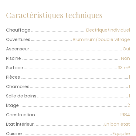
Caractéristiques techniques
Chauffage
Electrique/Individuel
Ouvertures
Aluminium/Double vitrage
Ascenseur
Oui
Piscine
Non
Surface
33
m²
Pièces
1
Chambres
1
Salle de bains
1
Étage
2
Construction
1984
État intérieur
En bon état
Cuisine
Equipée