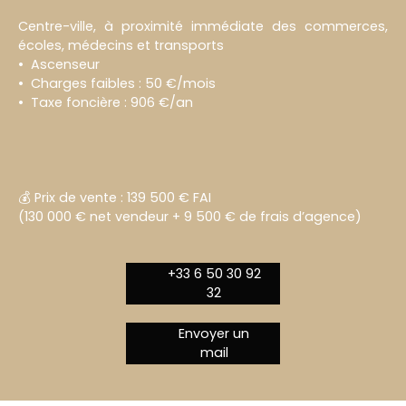
Centre-ville, à proximité immédiate des commerces,
écoles, médecins et transports
Ascenseur
Charges faibles : 50 €/mois
Taxe foncière : 906 €/an
💰 Prix de vente : 139 500 € FAI
(130 000 € net vendeur + 9 500 € de frais d’agence)
+33 6 50 30 92
32
Envoyer un
mail