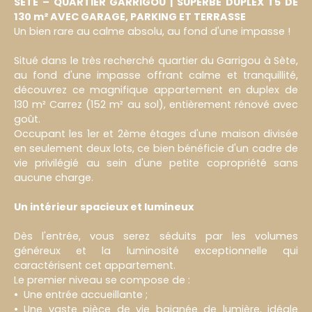
SÈTE – QUARTIER GARRIGOU | SUPERBE DUPLEX T5 DE
130 m² AVEC GARAGE, PARKING ET TERRASSE
Un bien rare au calme absolu, au fond d'une impasse !
Situé dans le très recherché quartier du Garrigou à Sète,
au fond d'une impasse offrant calme et tranquillité,
découvrez ce magnifique appartement en duplex de
130 m² Carrez (152 m² au sol), entièrement rénové avec
goût.
Occupant les 1er et 2ème étages d'une maison divisée
en seulement deux lots, ce bien bénéficie d'un cadre de
vie privilégié au sein d'une petite copropriété sans
aucune charge.
Un intérieur spacieux et lumineux
Dès l'entrée, vous serez séduits par les volumes
généreux et la luminosité exceptionnelle qui
caractérisent cet appartement.
Le premier niveau se compose de :
Une entrée accueillante ;
Une vaste pièce de vie baignée de lumière, idéale