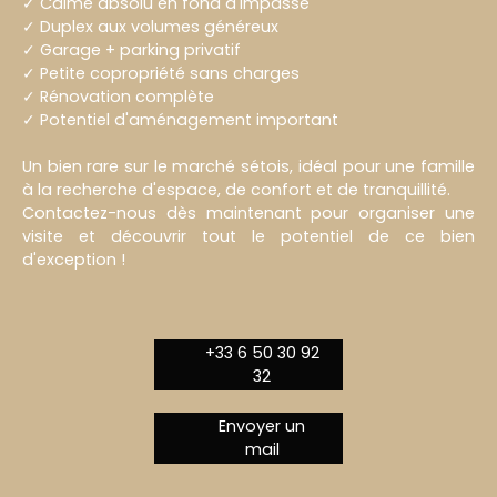
✓ Calme absolu en fond d'impasse
✓ Duplex aux volumes généreux
✓ Garage + parking privatif
✓ Petite copropriété sans charges
✓ Rénovation complète
✓ Potentiel d'aménagement important
Un bien rare sur le marché sétois, idéal pour une famille
à la recherche d'espace, de confort et de tranquillité.
Contactez-nous dès maintenant pour organiser une
visite et découvrir tout le potentiel de ce bien
d'exception !
+33 6 50 30 92
32
Envoyer un
mail