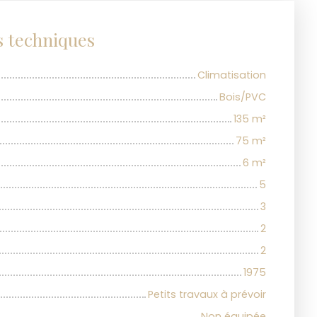
s techniques
Climatisation
Bois/PVC
135
m²
75
m²
6
m²
5
3
2
2
1975
Petits travaux à prévoir
Non équipée