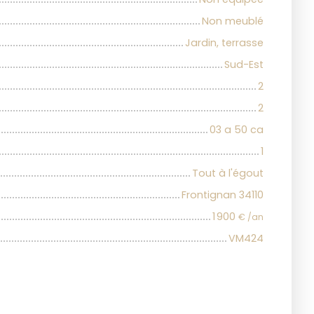
Non meublé
Jardin, terrasse
Sud-Est
2
2
03 a 50 ca
1
Tout à l'égout
Frontignan 34110
1 900
€ /an
VM424