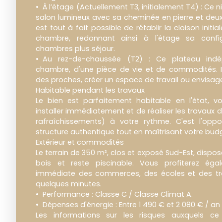
À l’étage (Actuellement T3, initialement T4) : Ce
salon lumineux avec sa cheminée en pierre et deux
est tout à fait possible de rétablir la cloison init
chambre, redonnant ainsi à l'étage sa config
chambres plus séjour.
Au rez-de-chaussée (T2) : Ce plateau indé
chambre, d'une pièce de vie et de commodités. Il 
des proches, créer un espace de travail ou envisager
Habitable pendant les travaux
Le bien est parfaitement habitable en l'état, 
installer immédiatement et de réaliser les travaux 
rafraîchissements) à votre rythme. C'est l'oppo
structure authentique tout en maîtrisant votre bud
Extérieur et commodités
Le terrain de 350 m², clos et exposé Sud-Est, dispos
bois et reste piscinable. Vous profiterez ég
immédiate des commerces, des écoles et des tra
quelques minutes.
Performance : Classe C / Classe Climat A.
Dépenses d'énergie : Entre 1 490 € et 2 080 € / an
Les informations sur les risques auxquels c