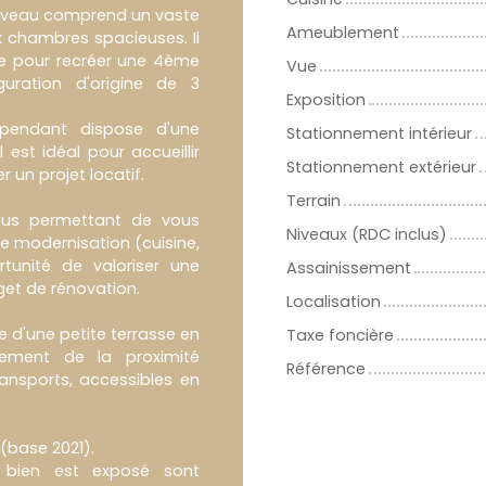
 niveau comprend un vaste
Ameublement
 chambres spacieuses. Il
iale pour recréer une 4ème
Vue
uration d'origine de 3
Exposition
pendant dispose d'une
Stationnement intérieur
est idéal pour accueillir
Stationnement extérieur
 un projet locatif.
Terrain
vous permettant de vous
Niveaux (RDC inclus)
de modernisation (cuisine,
rtunité de valoriser une
Assainissement
get de rénovation.
Localisation
e d'une petite terrasse en
Taxe foncière
alement de la proximité
Référence
nsports, accessibles en
 (base 2021).
e bien est exposé sont