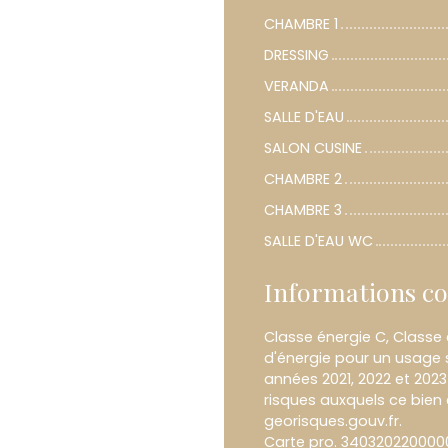
CHAMBRE 1
DRESSING
VERANDA
SALLE D'EAU
SALON CUSINE
CHAMBRE 2
CHAMBRE 3
SALLE D'EAU WC
Informations c
Classe énergie C, Classe
d'énergie pour un usage s
années 2021, 2022 et 202
risques auxquels ce bien 
georisques.gouv.fr.
Carte pro. 34032022000