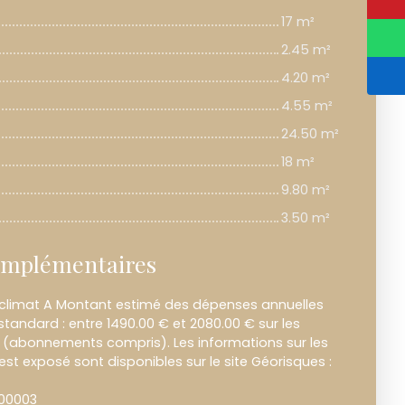
17 m²
2.45 m²
4.20 m²
4.55 m²
24.50 m²
18 m²
9.80 m²
3.50 m²
omplémentaires
 climat A Montant estimé des dépenses annuelles
tandard : entre 1490.00 € et 2080.00 € sur les
3 (abonnements compris). Les informations sur les
est exposé sont disponibles sur le site Géorisques :
000003