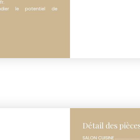
fr.
dier le potentiel de
Détail des pièce
SALON CUISINE