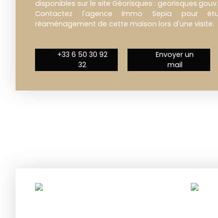
disponibles sur le site Géorisques : georisques.gouv.
Contactez l'agence Immo Sepia pour étu
réaménagement de cette maison lors d'une visite.
+33 6 50 30 92
Envoyer un
32
mail