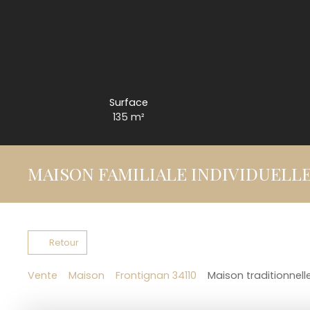
Surface
135
m²
MAISON FAMILIALE INDIVIDUELL
Retour
Vente
Maison
Frontignan 34110
Maison traditionnell