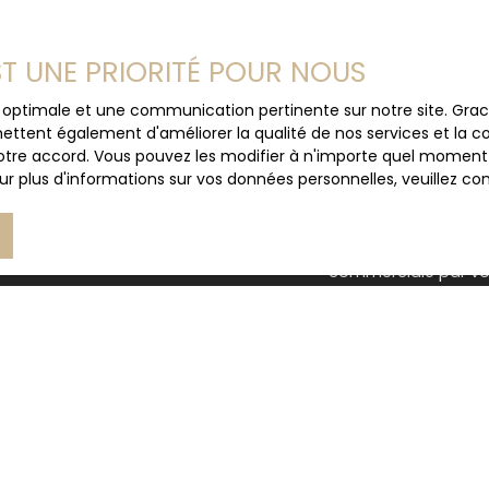
agence Immo Sepia pour
Prénom
 nous exposer vos
EST UNE PRIORITÉ POUR NOUS
ur rechercher la maison
Type d'offre
Vente
ce optimale et une communication pertinente sur notre site. Gr
ettent également d'améliorer la qualité de nos services et la con
tre accord. Vous pouvez les modifier à n'importe quel moment via
Budget max (€)
r plus d'informations sur vos données personnelles, veuillez co
J'accepte le trait
au RGPD. Si vous ne 
commerciale par voi
gratuitement sur la
prévu par l'article 
Internet www.bloctel
Société Worldline, Se
Pour en savoir plus 
veuillez consulter n