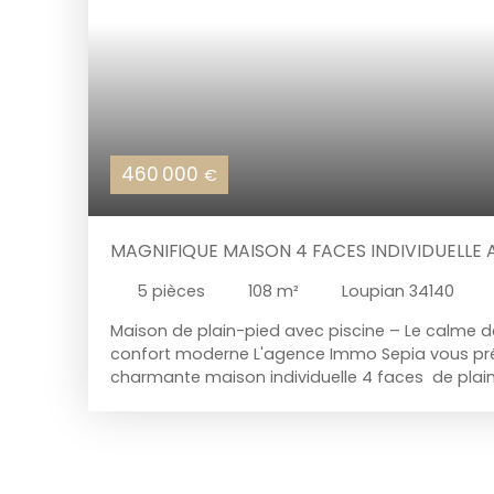
460 000
€
MAGNIFIQUE MAISON 4 FACES INDIVIDUELLE
PISCINE
5
pièces
108
m²
Loupian 34140
Maison de plain-pied avec piscine – Le calme 
confort moderne L'agence Immo Sepia vous pr
charmante maison individuelle 4 faces de plain
2003. Située dans un environnement calme et pr
cette propriété de 108 m² se distingue par son ét
impeccable et ses prestations de qualité, prêtes
intérieur lumineux et parfaitement agencé Dès l
séduit par les volumes et la clarté des espaces. 