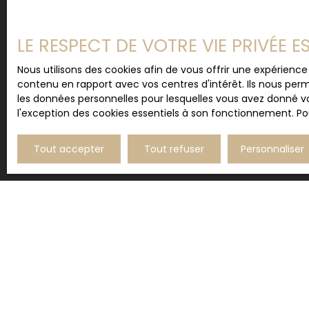
votre attention ?Contactez dès aujourd'hui l'
Nous sommes là pour étudier votre projet.
planifier une visite.
N'hésitez pas à venir directement à l'agence pour
LE RESPECT DE VOTRE VIE PRIVÉE 
attentes et vos désirs, nous irons sur le terrain po
ou l'appartement de vos rêves !
Nous utilisons des cookies afin de vous offrir une expérien
contenu en rapport avec vos centres d'intérêt. Ils nous perm
les données personnelles pour lesquelles vous avez donné vo
l'exception des cookies essentiels à son fonctionnement. Pou
Tout accepter
Tout refuser
Personnaliser