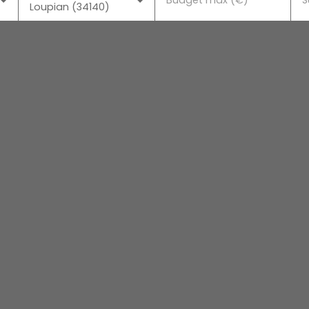
Budget max (€)
S
Loupian (34140)