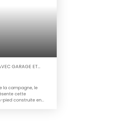
 AVEC GARAGE ET
de la campagne, le
ésente cette
-pied construite en
éservé, sans vis-à-vis,
at intérieur
 à vous accueillir. Un
'entrée, vous serez
La pièce de vie : Un